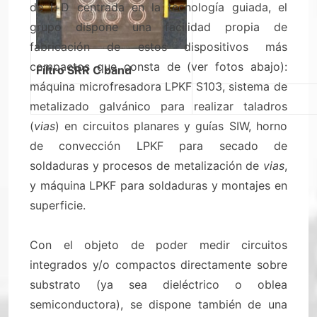
de I+D centrada en la tecnología guiada, el
grupo dispone una facilidad propia de
fabricación de estos dispositivos más
compactos que consta de (ver fotos abajo):
Filtro SRR C band
máquina microfresadora LPKF S103, sistema de
metalizado galvánico para realizar taladros
(
vias
) en circuitos planares y guías SIW, horno
de convección LPKF para secado de
soldaduras y procesos de metalización de
vias
,
y máquina LPKF para soldaduras y montajes en
superficie.
Con el objeto de poder medir circuitos
integrados y/o compactos directamente sobre
substrato (ya sea dieléctrico o oblea
semiconductora), se dispone también de una