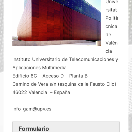
Unive
rsitat
Politè
cnica
de
Valèn
cia
Instituto Universitario de Telecomunicaciones y
Aplicaciones Multimedia
Edificio 8G – Acceso D – Planta B
Camino de Vera s/n (esquina calle Fausto Elio)
46022 Valencia – España
Info-gam@upv.es
Formulario